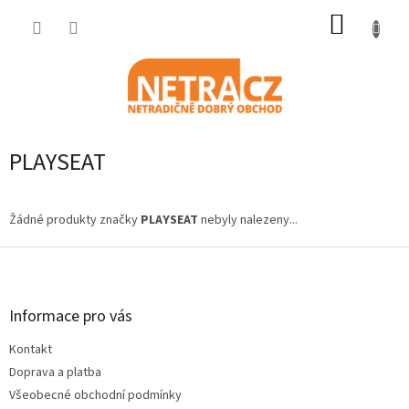
Přejít
NÁKUP
na
obsah
KOŠÍK
PLAYSEAT
Žádné produkty značky
PLAYSEAT
nebyly nalezeny...
Z
á
p
a
Informace pro vás
t
Kontakt
í
Doprava a platba
Všeobecné obchodní podmínky