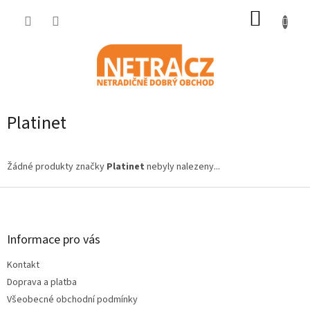
Přejít
NÁKUP
na
obsah
KOŠÍK
Platinet
Žádné produkty značky
Platinet
nebyly nalezeny...
Z
á
p
a
Informace pro vás
t
Kontakt
í
Doprava a platba
Všeobecné obchodní podmínky