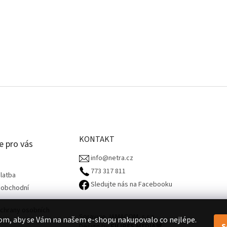
KONTAKT
e pro vás
info@netra.cz
773 317 811‬
latba
Sledujte nás na Facebooku
 obchodní
chrany osobních
Spravuje JAMACOM, s.r.o.
om, aby se Vám na našem e-shopu nakupovalo co nejlépe.
S
Design by
FILIPES MEDIA
🧡