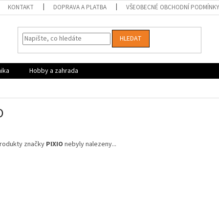
KONTAKT
DOPRAVA A PLATBA
VŠEOBECNÉ OBCHODNÍ PODMÍNK
HLEDAT
nika
Hobby a zahrada
O
rodukty značky
PIXIO
nebyly nalezeny...