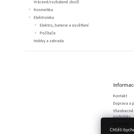
n
Vrácené/rozbalené zboží
e
Kosmetika
l
Elektronika
Elektro, baterie a osvětlení
Počítače
Hobby a zahrada
Z
á
p
a
t
Informac
í
Kontakt
Doprava a p
Všeobecné
podmínky
Podmínky o
Chtěli bych
údajů