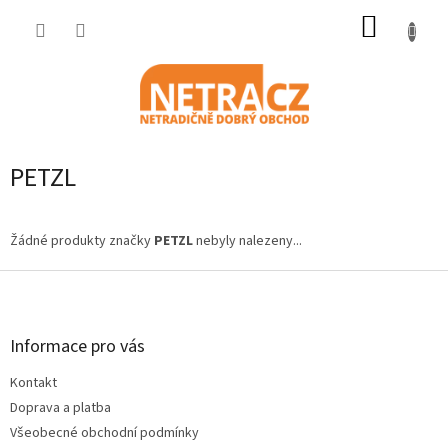
Přejít
NÁKUP
na
obsah
KOŠÍK
PETZL
Žádné produkty značky
PETZL
nebyly nalezeny...
Z
á
p
a
Informace pro vás
t
Kontakt
í
Doprava a platba
Všeobecné obchodní podmínky