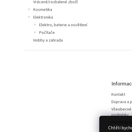
n
Vrácené/rozbalené zboží
e
Kosmetika
l
Elektronika
Elektro, baterie a osvětlení
Počítače
Hobby a zahrada
Z
á
p
a
t
Informac
í
Kontakt
Doprava a p
Všeobecné
podmínky
Podmínky o
Chtěli bych
údajů