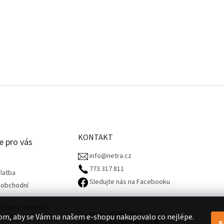
KONTAKT
e pro vás
info@netra.cz
773 317 811‬
latba
Sledujte nás na Facebooku
 obchodní
chrany osobních
Spravuje JAMACOM, s.r.o.
om, aby se Vám na našem e-shopu nakupovalo co nejlépe.
S
Design by
FILIPES MEDIA
🧡