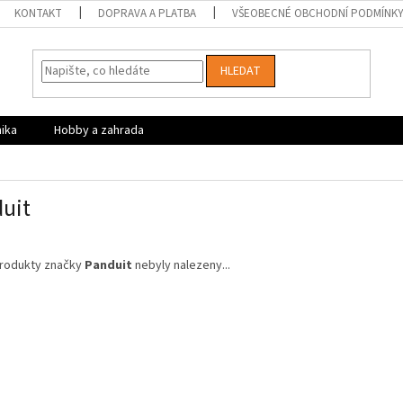
KONTAKT
DOPRAVA A PLATBA
VŠEOBECNÉ OBCHODNÍ PODMÍNK
HLEDAT
nika
Hobby a zahrada
uit
rodukty značky
Panduit
nebyly nalezeny...