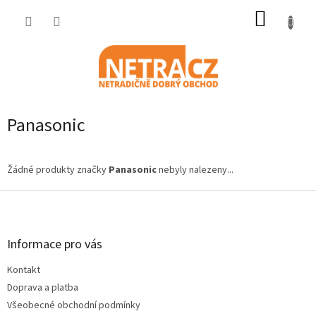
Přejít
NÁKUP
na
obsah
KOŠÍK
Panasonic
Žádné produkty značky
Panasonic
nebyly nalezeny...
Z
á
p
a
Informace pro vás
t
Kontakt
í
Doprava a platba
Všeobecné obchodní podmínky