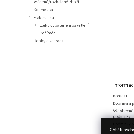
n
Vrácené/rozbalené zboží
e
Kosmetika
l
Elektronika
Elektro, baterie a osvětlení
Počítače
Hobby a zahrada
Z
á
p
a
t
Informac
í
Kontakt
Doprava a p
Všeobecné
podmínky
Podmínky o
Chtěli bych
údajů