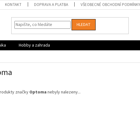
KONTAKT
DOPRAVA A PLATBA
VŠEOBECNÉ OBCHODNÍ PODMÍNK
HLEDAT
nika
Hobby a zahrada
oma
rodukty značky
Optoma
nebyly nalezeny...