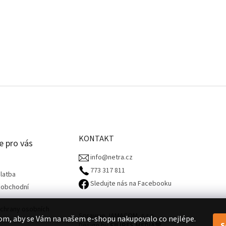
KONTAKT
e pro vás
info@netra.cz
773 317 811‬
latba
Sledujte nás na Facebooku
 obchodní
chrany osobních
Spravuje JAMACOM, s.r.o.
om, aby se Vám na našem e-shopu nakupovalo co nejlépe.
S
Design by
FILIPES MEDIA
🧡