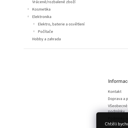
n
Vrácené/rozbalené zboží
e
Kosmetika
l
Elektronika
Elektro, baterie a osvětlení
Počítače
Hobby a zahrada
Z
á
p
a
t
Informac
í
Kontakt
Doprava a p
Všeobecné
podmínky
Podmínky o
Chtěli bych
údajů