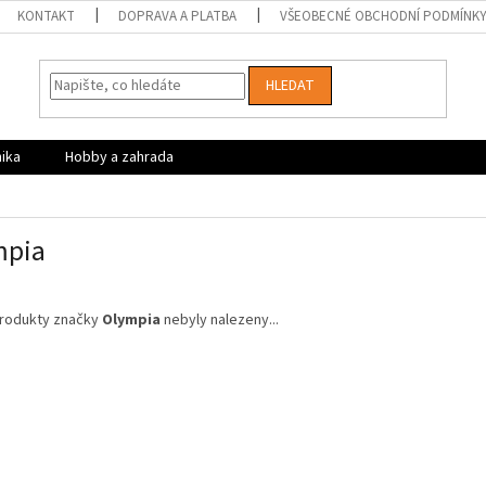
KONTAKT
DOPRAVA A PLATBA
VŠEOBECNÉ OBCHODNÍ PODMÍNK
HLEDAT
nika
Hobby a zahrada
mpia
rodukty značky
Olympia
nebyly nalezeny...