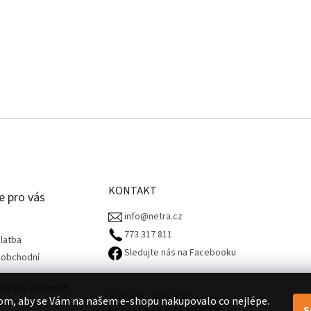
KONTAKT
e pro vás
info@netra.cz
773 317 811‬
latba
Sledujte nás na Facebooku
 obchodní
chrany osobních
Spravuje JAMACOM, s.r.o.
om, aby se Vám na našem e-shopu nakupovalo co nejlépe.
S
Design by
FILIPES MEDIA
🧡