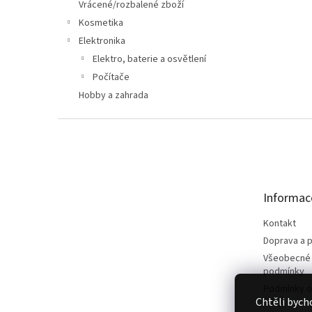
n
Vrácené/rozbalené zboží
e
Kosmetika
l
Elektronika
Elektro, baterie a osvětlení
Počítače
Hobby a zahrada
Z
á
p
a
t
Informac
í
Kontakt
Doprava a p
Všeobecné
podmínky
Podmínky o
Chtěli bych
údajů