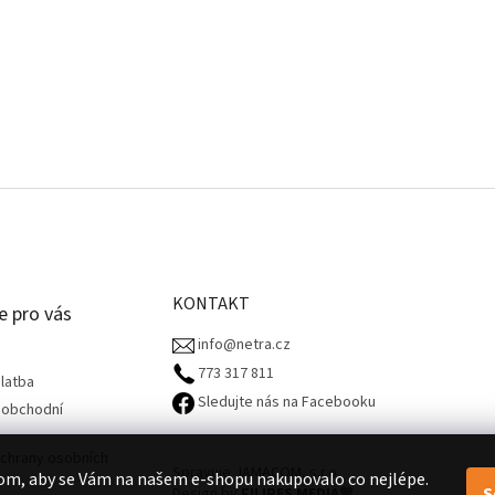
KONTAKT
e pro vás
info@netra.cz
773 317 811‬
latba
Sledujte nás na Facebooku
 obchodní
chrany osobních
Spravuje JAMACOM, s.r.o.
om, aby se Vám na našem e-shopu nakupovalo co nejlépe.
S
Design by
FILIPES MEDIA
🧡