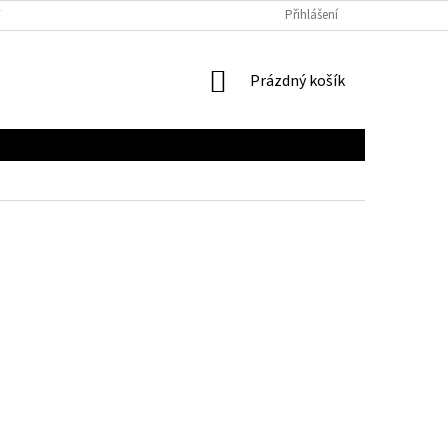
Y
PODMÍNKY OCHRANY OSOBNÍCH ÚDAJŮ
Přihlášení
VRÁCENÍ ZBOŽÍ A REKLAM
NÁKUPNÍ
Prázdný košík
KOŠÍK