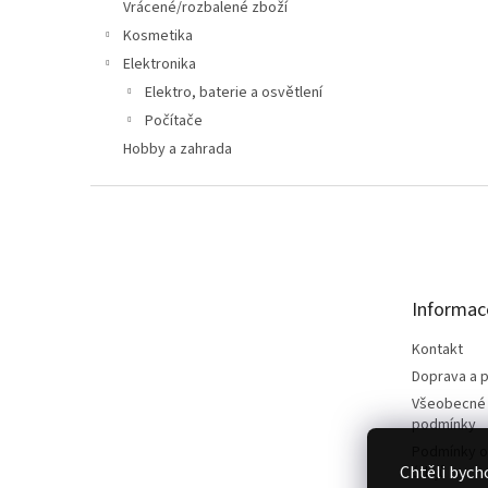
n
Vrácené/rozbalené zboží
e
Kosmetika
l
Elektronika
Elektro, baterie a osvětlení
Počítače
Hobby a zahrada
Z
á
p
a
t
Informac
í
Kontakt
Doprava a p
Všeobecné
podmínky
Podmínky o
Chtěli bych
údajů