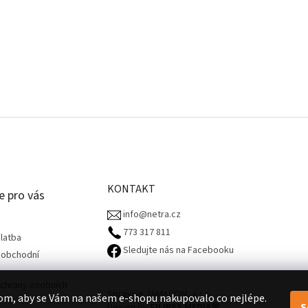
KONTAKT
e pro vás
info@netra.cz
773 317 811‬
latba
Sledujte nás na Facebooku
 obchodní
chrany osobních
Spravuje JAMACOM, s.r.o.
om, aby se Vám na našem e-shopu nakupovalo co nejlépe.
S
Design by
FILIPES MEDIA
🧡