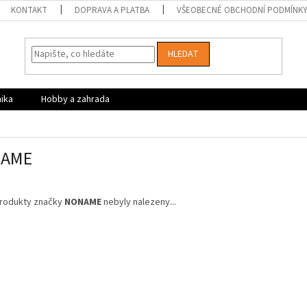
KONTAKT
DOPRAVA A PLATBA
VŠEOBECNÉ OBCHODNÍ PODMÍNK
HLEDAT
nika
Hobby a zahrada
AME
rodukty značky
NONAME
nebyly nalezeny...