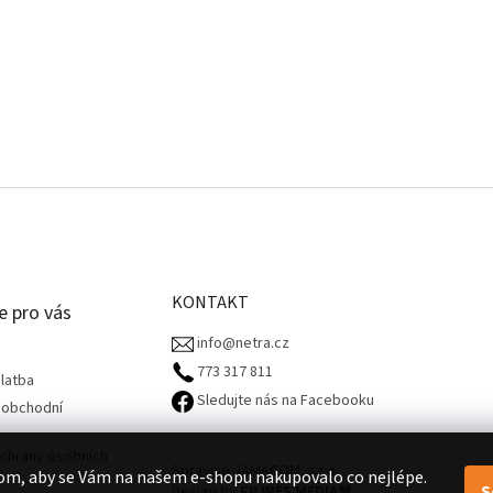
KONTAKT
e pro vás
info@netra.cz
773 317 811‬
latba
Sledujte nás na Facebooku
 obchodní
chrany osobních
Spravuje JAMACOM, s.r.o.
om, aby se Vám na našem e-shopu nakupovalo co nejlépe.
S
Design by
FILIPES MEDIA
🧡