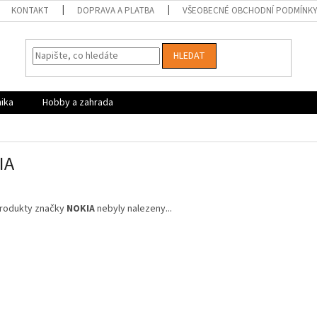
KONTAKT
DOPRAVA A PLATBA
VŠEOBECNÉ OBCHODNÍ PODMÍNK
HLEDAT
nika
Hobby a zahrada
IA
rodukty značky
NOKIA
nebyly nalezeny...