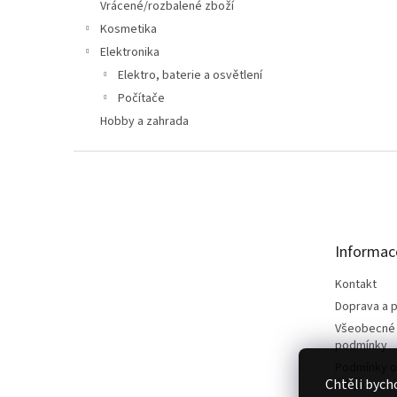
n
Vrácené/rozbalené zboží
e
Kosmetika
l
Elektronika
Elektro, baterie a osvětlení
Počítače
Hobby a zahrada
Z
á
p
a
t
Informac
í
Kontakt
Doprava a p
Všeobecné
podmínky
Podmínky o
Chtěli bych
údajů