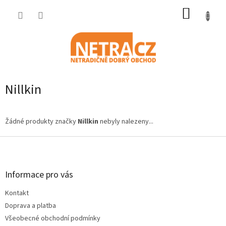
Přejít
NÁKUP
na
obsah
KOŠÍK
Nillkin
Žádné produkty značky
Nillkin
nebyly nalezeny...
Z
á
p
a
Informace pro vás
t
Kontakt
í
Doprava a platba
Všeobecné obchodní podmínky