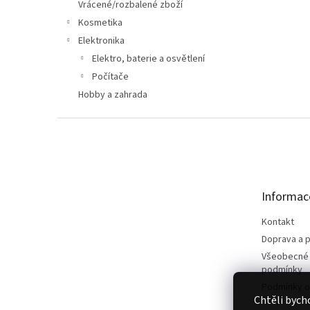
n
Vrácené/rozbalené zboží
e
Kosmetika
l
Elektronika
Elektro, baterie a osvětlení
Počítače
Hobby a zahrada
Z
á
p
a
t
Informac
í
Kontakt
Doprava a p
Všeobecné
podmínky
Podmínky o
Chtěli bych
údajů