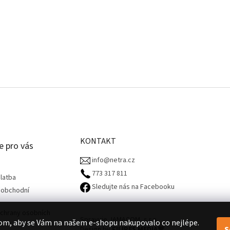
KONTAKT
e pro vás
info@netra.cz
773 317 811‬
latba
Sledujte nás na Facebooku
 obchodní
chrany osobních
Spravuje JAMACOM, s.r.o.
om, aby se Vám na našem e-shopu nakupovalo co nejlépe.
S
Design by
FILIPES MEDIA
🧡