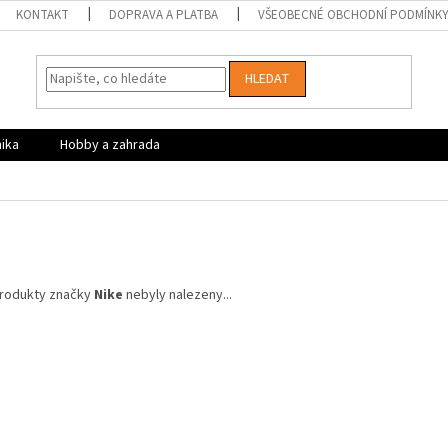
KONTAKT
DOPRAVA A PLATBA
VŠEOBECNÉ OBCHODNÍ PODMÍNK
HLEDAT
nika
Hobby a zahrada
rodukty značky
Nike
nebyly nalezeny...