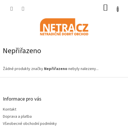
Přejít
NÁKUP
na
obsah
KOŠÍK
Nepřiřazeno
Žádné produkty značky
Nepřiřazeno
nebyly nalezeny...
Z
á
p
a
Informace pro vás
t
Kontakt
í
Doprava a platba
Všeobecné obchodní podmínky