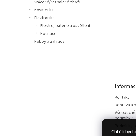
n
Vrácené/rozbalené zboží
e
Kosmetika
l
Elektronika
Elektro, baterie a osvětlení
Počítače
Hobby a zahrada
Z
á
p
a
t
Informac
í
Kontakt
Doprava a p
Všeobecné
podmínky
Podmínky o
Chtěli bych
údajů