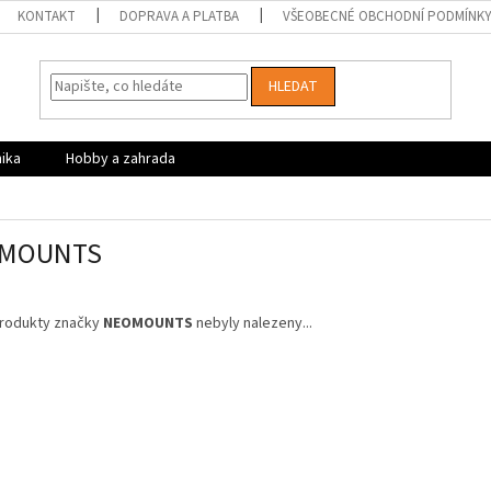
KONTAKT
DOPRAVA A PLATBA
VŠEOBECNÉ OBCHODNÍ PODMÍNK
HLEDAT
nika
Hobby a zahrada
MOUNTS
rodukty značky
NEOMOUNTS
nebyly nalezeny...