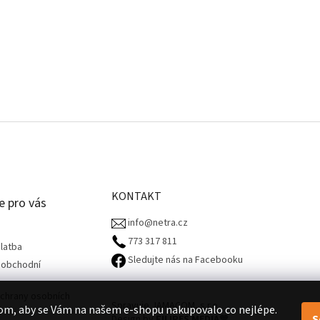
KONTAKT
e pro vás
info@netra.cz
773 317 811‬
latba
Sledujte nás na Facebooku
 obchodní
chrany osobních
Spravuje JAMACOM, s.r.o.
om, aby se Vám na našem e-shopu nakupovalo co nejlépe.
S
Design by
FILIPES MEDIA
🧡