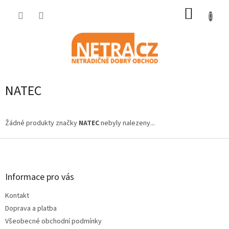
Přejít
NÁKUP
na
obsah
KOŠÍK
NATEC
Žádné produkty značky
NATEC
nebyly nalezeny...
Z
á
p
a
Informace pro vás
t
Kontakt
í
Doprava a platba
Všeobecné obchodní podmínky