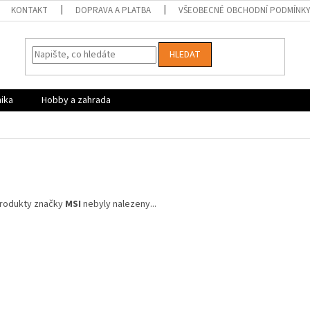
KONTAKT
DOPRAVA A PLATBA
VŠEOBECNÉ OBCHODNÍ PODMÍNK
HLEDAT
nika
Hobby a zahrada
rodukty značky
MSI
nebyly nalezeny...