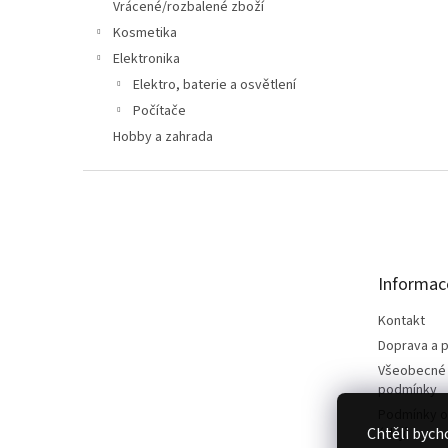
n
Vrácené/rozbalené zboží
e
Kosmetika
l
Elektronika
Elektro, baterie a osvětlení
Počítače
Hobby a zahrada
Z
á
p
a
t
Informac
í
Kontakt
Doprava a p
Všeobecné
podmínky
Podmínky o
Chtěli bych
údajů