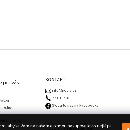
KONTAKT
e pro vás
info@netra.cz
773 317 811‬
latba
Sledujte nás na Facebooku
 obchodní
chrany osobních
Spravuje JAMACOM, s.r.o.
om, aby se Vám na našem e-shopu nakupovalo co nejlépe.
S
Design by
FILIPES MEDIA
🧡