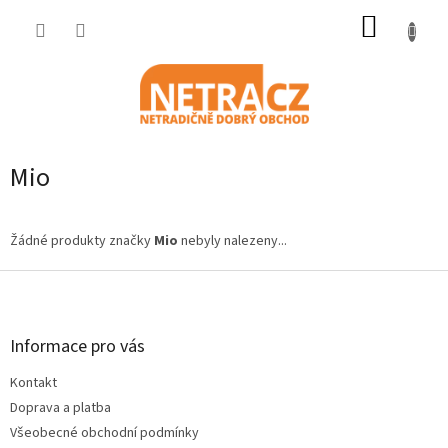
Přejít
NÁKUP
na
obsah
KOŠÍK
Mio
Žádné produkty značky
Mio
nebyly nalezeny...
Z
á
p
a
Informace pro vás
t
Kontakt
í
Doprava a platba
Všeobecné obchodní podmínky