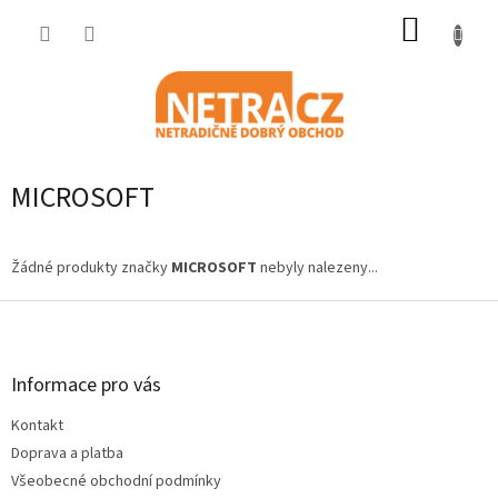
Přejít
NÁKUP
na
obsah
KOŠÍK
MICROSOFT
Žádné produkty značky
MICROSOFT
nebyly nalezeny...
Z
á
p
a
Informace pro vás
t
Kontakt
í
Doprava a platba
Všeobecné obchodní podmínky