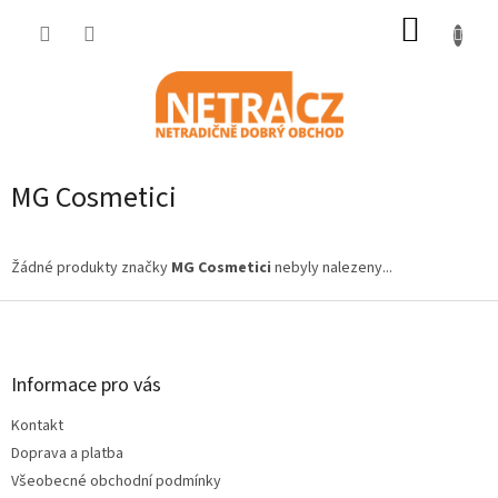
Přejít
NÁKUP
na
obsah
KOŠÍK
MG Cosmetici
Žádné produkty značky
MG Cosmetici
nebyly nalezeny...
Z
á
p
a
Informace pro vás
t
Kontakt
í
Doprava a platba
Všeobecné obchodní podmínky