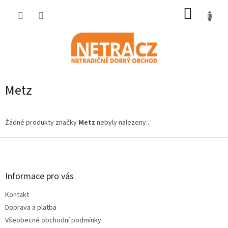
Přejít
NÁKUP
na
obsah
KOŠÍK
Metz
Žádné produkty značky
Metz
nebyly nalezeny...
Z
á
p
a
Informace pro vás
t
Kontakt
í
Doprava a platba
Všeobecné obchodní podmínky