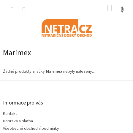
Přejít
NÁKUP
na
obsah
KOŠÍK
Marimex
Žádné produkty značky
Marimex
nebyly nalezeny...
Z
á
p
a
Informace pro vás
t
Kontakt
í
Doprava a platba
Všeobecné obchodní podmínky