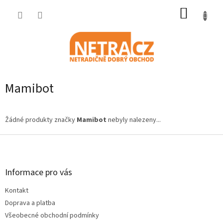
Přejít
NÁKUP
na
obsah
KOŠÍK
Mamibot
Žádné produkty značky
Mamibot
nebyly nalezeny...
Z
á
p
a
Informace pro vás
t
Kontakt
í
Doprava a platba
Všeobecné obchodní podmínky