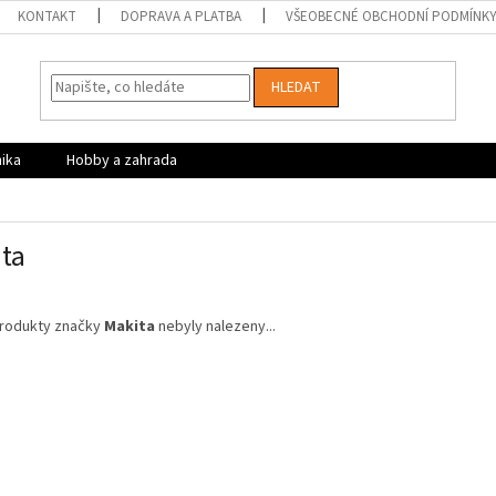
KONTAKT
DOPRAVA A PLATBA
VŠEOBECNÉ OBCHODNÍ PODMÍNK
HLEDAT
nika
Hobby a zahrada
ta
rodukty značky
Makita
nebyly nalezeny...