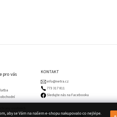
KONTAKT
e pro vás
info@netra.cz
773 317 811‬
latba
Sledujte nás na Facebooku
 obchodní
chrany osobních
Spravuje JAMACOM, s.r.o.
om, aby se Vám na našem e-shopu nakupovalo co nejlépe.
S
Design by
FILIPES MEDIA
🧡