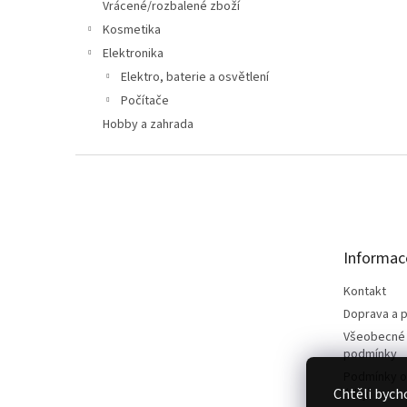
n
Vrácené/rozbalené zboží
e
Kosmetika
l
Elektronika
Elektro, baterie a osvětlení
Počítače
Hobby a zahrada
Z
á
p
a
t
Informac
í
Kontakt
Doprava a p
Všeobecné
podmínky
Podmínky o
Chtěli bych
údajů