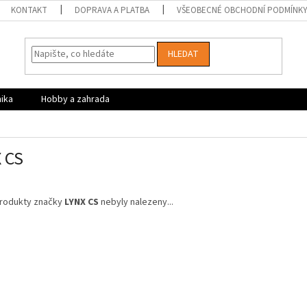
KONTAKT
DOPRAVA A PLATBA
VŠEOBECNÉ OBCHODNÍ PODMÍNK
HLEDAT
nika
Hobby a zahrada
 CS
rodukty značky
LYNX CS
nebyly nalezeny...