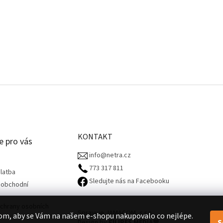
KONTAKT
e pro vás
info@netra.cz
773 317 811‬
latba
Sledujte nás na Facebooku
 obchodní
chrany osobních
Spravuje JAMACOM, s.r.o.
om, aby se Vám na našem e-shopu nakupovalo co nejlépe.
S
Design by
FILIPES MEDIA
🧡