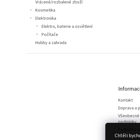
n
Vrácené/rozbalené zboží
e
Kosmetika
l
Elektronika
Elektro, baterie a osvětlení
Počítače
Hobby a zahrada
Z
á
p
a
t
Informac
í
Kontakt
Doprava a p
Všeobecné
podmínky
Podmínky o
Chtěli bych
údajů