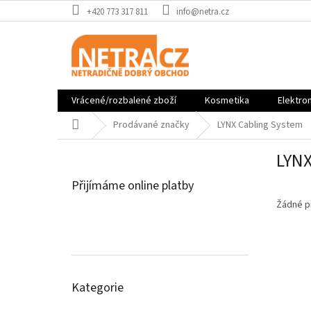
Přejít
‭+420 773 317 811‬
info@netra.cz
na
obsah
Vrácené/rozbalené zboží
Kosmetika
Elektro
Domů
Prodávané značky
LYNX Cabling System
P
LYNX
o
s
Přijímáme online platby
t
r
Žádné p
a
n
n
í
Přeskočit
p
Kategorie
kategorie
a