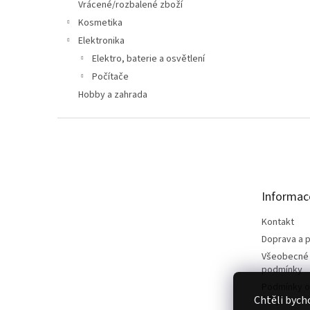
n
Vrácené/rozbalené zboží
e
Kosmetika
l
Elektronika
Elektro, baterie a osvětlení
Počítače
Hobby a zahrada
Z
á
p
a
t
Informac
í
Kontakt
Doprava a p
Všeobecné
podmínky
Podmínky o
Chtěli bych
údajů