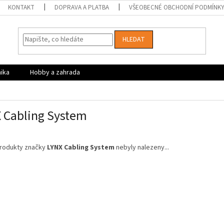
KONTAKT
DOPRAVA A PLATBA
VŠEOBECNÉ OBCHODNÍ PODMÍNK
HLEDAT
nika
Hobby a zahrada
 Cabling System
rodukty značky
LYNX Cabling System
nebyly nalezeny...