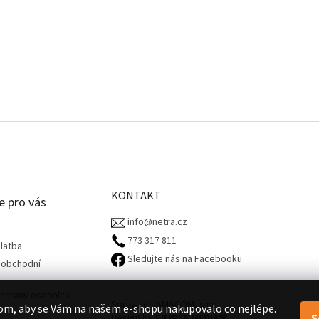
KONTAKT
e pro vás
info@netra.cz
773 317 811‬
latba
Sledujte nás na Facebooku
 obchodní
chrany osobních
Spravuje JAMACOM, s.r.o.
om, aby se Vám na našem e-shopu nakupovalo co nejlépe.
S
Design by
FILIPES MEDIA
🧡