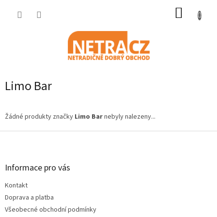
Přejít
NÁKUP
na
obsah
KOŠÍK
Limo Bar
Žádné produkty značky
Limo Bar
nebyly nalezeny...
Z
á
p
a
Informace pro vás
t
Kontakt
í
Doprava a platba
Všeobecné obchodní podmínky