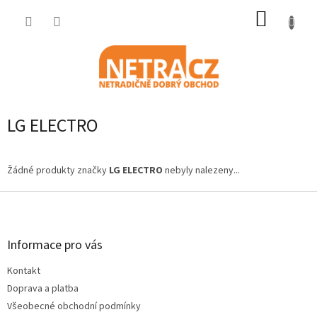
Přejít
NÁKUP
na
obsah
KOŠÍK
LG ELECTRO
Žádné produkty značky
LG ELECTRO
nebyly nalezeny...
Z
á
p
a
Informace pro vás
t
Kontakt
í
Doprava a platba
Všeobecné obchodní podmínky