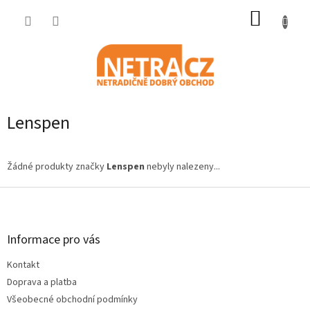
Přejít
NÁKUP
na
obsah
KOŠÍK
Lenspen
Žádné produkty značky
Lenspen
nebyly nalezeny...
Z
á
p
a
Informace pro vás
t
Kontakt
í
Doprava a platba
Všeobecné obchodní podmínky