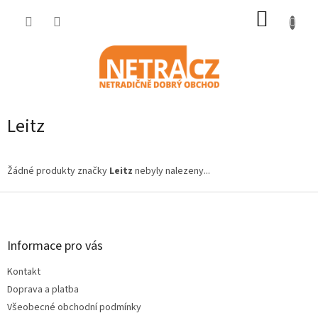
Přejít
NÁKUP
na
obsah
KOŠÍK
Leitz
Žádné produkty značky
Leitz
nebyly nalezeny...
Z
á
p
a
Informace pro vás
t
Kontakt
í
Doprava a platba
Všeobecné obchodní podmínky