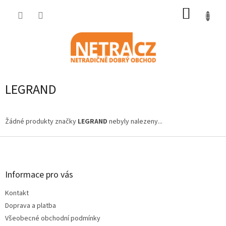
Přejít
NÁKUP
na
obsah
KOŠÍK
LEGRAND
Žádné produkty značky
LEGRAND
nebyly nalezeny...
Z
á
p
a
Informace pro vás
t
Kontakt
í
Doprava a platba
Všeobecné obchodní podmínky