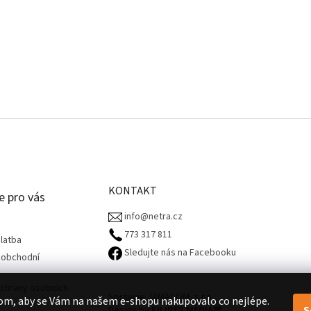
KONTAKT
e pro vás
info@netra.cz
773 317 811‬
latba
Sledujte nás na Facebooku
 obchodní
chrany osobních
Spravuje JAMACOM, s.r.o.
om, aby se Vám na našem e-shopu nakupovalo co nejlépe.
S
Design by
FILIPES MEDIA
🧡