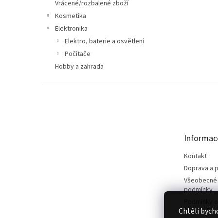
n
Vrácené/rozbalené zboží
e
Kosmetika
l
Elektronika
Elektro, baterie a osvětlení
Počítače
Hobby a zahrada
Z
á
p
a
t
Informac
í
Kontakt
Doprava a p
Všeobecné
podmínky
Podmínky o
Chtěli bych
údajů