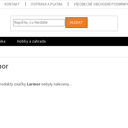
KONTAKT
DOPRAVA A PLATBA
VŠEOBECNÉ OBCHODNÍ PODMÍNK
HLEDAT
nika
Hobby a zahrada
mor
rodukty značky
Larmor
nebyly nalezeny...