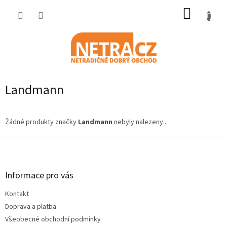
Přejít
NÁKUP
na
obsah
KOŠÍK
Landmann
Žádné produkty značky
Landmann
nebyly nalezeny...
Z
á
p
a
Informace pro vás
t
Kontakt
í
Doprava a platba
Všeobecné obchodní podmínky