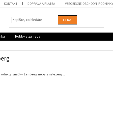
KONTAKT
DOPRAVA A PLATBA
VŠEOBECNÉ OBCHODNÍ PODMÍNK
HLEDAT
nika
Hobby a zahrada
berg
rodukty značky
Lanberg
nebyly nalezeny...