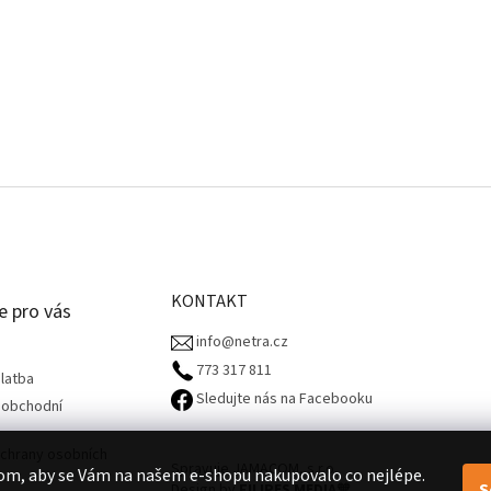
KONTAKT
e pro vás
info@netra.cz
773 317 811‬
latba
Sledujte nás na Facebooku
 obchodní
chrany osobních
Spravuje JAMACOM, s.r.o.
om, aby se Vám na našem e-shopu nakupovalo co nejlépe.
S
Design by
FILIPES MEDIA
🧡