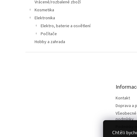
n
Vrácené/rozbalené zboží
e
Kosmetika
l
Elektronika
Elektro, baterie a osvětlení
Počítače
Hobby a zahrada
Z
á
p
a
t
Informac
í
Kontakt
Doprava a p
Všeobecné
podmínky
Podmínky o
Chtěli bych
údajů