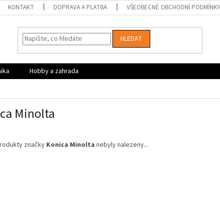
KONTAKT
DOPRAVA A PLATBA
VŠEOBECNÉ OBCHODNÍ PODMÍNK
HLEDAT
nika
Hobby a zahrada
ca Minolta
rodukty značky
Konica Minolta
nebyly nalezeny...