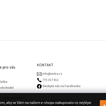
KONTAKT
e pro vás
info@netra.cz
773 317 811‬
latba
Sledujte nás na Facebooku
 obchodní
chrany osobních
Spravuje JAMACOM, s.r.o.
om, aby se Vám na našem e-shopu nakupovalo co nejlépe.
S
Design by
FILIPES MEDIA
🧡