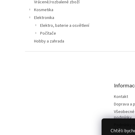
n
Vrácené/rozbalené zboží
e
Kosmetika
l
Elektronika
Elektro, baterie a osvětlení
Počítače
Hobby a zahrada
Z
á
p
a
t
Informac
í
Kontakt
Doprava a p
Všeobecné
podmínky
Podmínky o
Chtěli bych
údajů