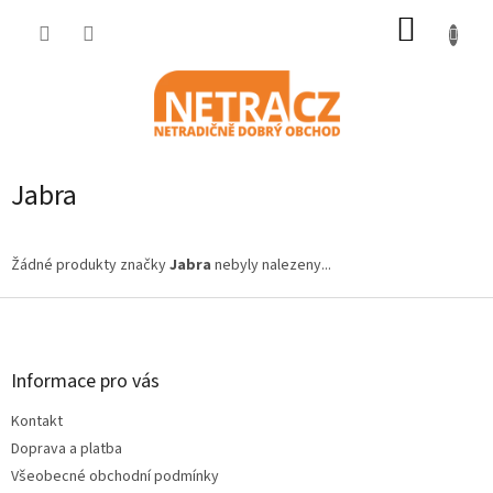
Přejít
NÁKUP
na
obsah
KOŠÍK
Jabra
Žádné produkty značky
Jabra
nebyly nalezeny...
Z
á
p
a
Informace pro vás
t
Kontakt
í
Doprava a platba
Všeobecné obchodní podmínky