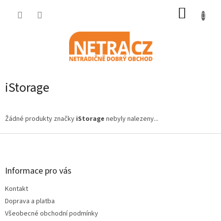
Přejít
NÁKUP
na
obsah
KOŠÍK
iStorage
Žádné produkty značky
iStorage
nebyly nalezeny...
Z
á
p
a
Informace pro vás
t
Kontakt
í
Doprava a platba
Všeobecné obchodní podmínky