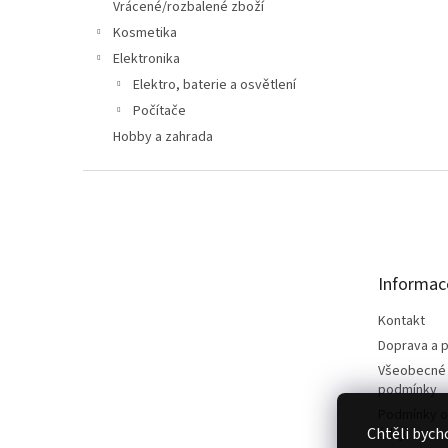
n
Vrácené/rozbalené zboží
e
Kosmetika
l
Elektronika
Elektro, baterie a osvětlení
Počítače
Hobby a zahrada
Z
á
p
a
t
Informac
í
Kontakt
Doprava a p
Všeobecné
podmínky
Podmínky o
Chtěli bych
údajů