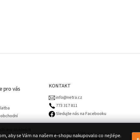
KONTAKT
e pro vás
info@netra.cz
773 317 811‬
latba
Sledujte nás na Facebooku
 obchodní
chrany osobních
Spravuje JAMACOM, s.r.o.
om, aby se Vám na našem e-shopu nakupovalo co nejlépe.
S
Design by
FILIPES MEDIA
🧡