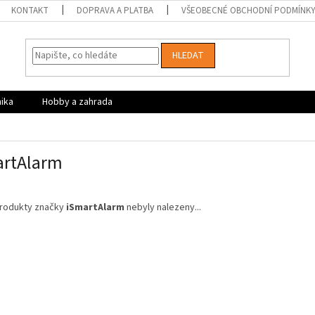
KONTAKT
DOPRAVA A PLATBA
VŠEOBECNÉ OBCHODNÍ PODMÍNK
HLEDAT
nika
Hobby a zahrada
artAlarm
rodukty značky
iSmartAlarm
nebyly nalezeny...