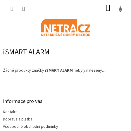
Přejít
NÁKUP
na
obsah
KOŠÍK
iSMART ALARM
Žádné produkty značky
iSMART ALARM
nebyly nalezeny...
Z
á
p
a
Informace pro vás
t
Kontakt
í
Doprava a platba
Všeobecné obchodní podmínky