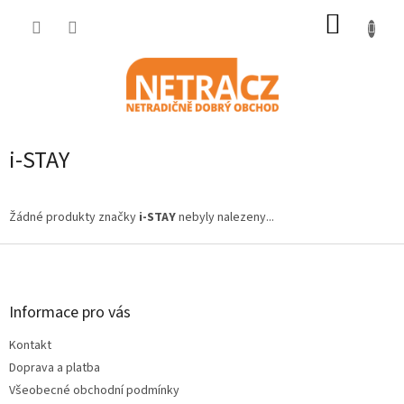
Přejít
NÁKUP
na
obsah
KOŠÍK
i-STAY
Žádné produkty značky
i-STAY
nebyly nalezeny...
Z
á
p
a
Informace pro vás
t
Kontakt
í
Doprava a platba
Všeobecné obchodní podmínky