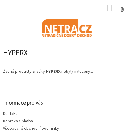
Přejít
NÁKUP
na
obsah
KOŠÍK
HYPERX
Žádné produkty značky
HYPERX
nebyly nalezeny...
Z
á
p
a
Informace pro vás
t
Kontakt
í
Doprava a platba
Všeobecné obchodní podmínky