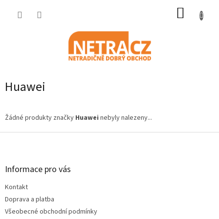
Přejít
NÁKUP
na
obsah
KOŠÍK
Huawei
Žádné produkty značky
Huawei
nebyly nalezeny...
Z
á
p
a
Informace pro vás
t
Kontakt
í
Doprava a platba
Všeobecné obchodní podmínky