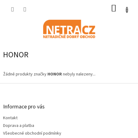
Přejít
NÁKUP
na
obsah
KOŠÍK
HONOR
Žádné produkty značky
HONOR
nebyly nalezeny...
Z
á
p
a
Informace pro vás
t
Kontakt
í
Doprava a platba
Všeobecné obchodní podmínky