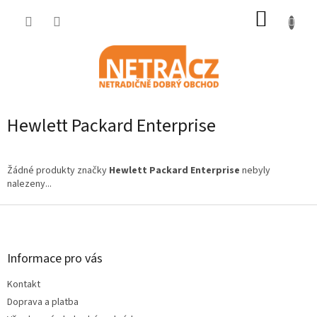
Přejít
NÁKUP
na
obsah
KOŠÍK
Hewlett Packard Enterprise
Žádné produkty značky
Hewlett Packard Enterprise
nebyly
nalezeny...
Z
á
p
a
Informace pro vás
t
Kontakt
í
Doprava a platba