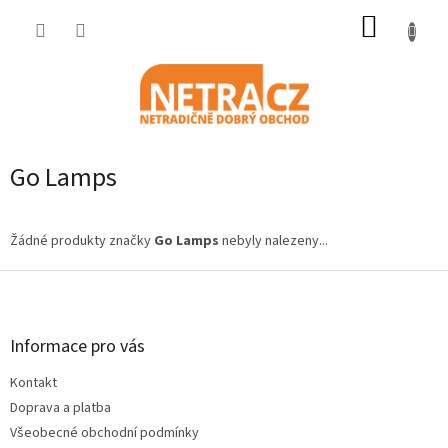
Přejít
NÁKUP
na
obsah
KOŠÍK
Go Lamps
Žádné produkty značky
Go Lamps
nebyly nalezeny...
Z
á
p
a
Informace pro vás
t
Kontakt
í
Doprava a platba
Všeobecné obchodní podmínky