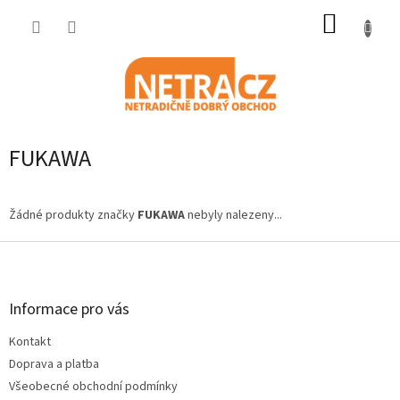
Přejít
NÁKUP
na
obsah
KOŠÍK
FUKAWA
Žádné produkty značky
FUKAWA
nebyly nalezeny...
Z
á
p
a
Informace pro vás
t
Kontakt
í
Doprava a platba
Všeobecné obchodní podmínky