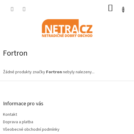
Přejít
NÁKUP
na
obsah
KOŠÍK
Fortron
Žádné produkty značky
Fortron
nebyly nalezeny...
Z
á
p
a
Informace pro vás
t
Kontakt
í
Doprava a platba
Všeobecné obchodní podmínky