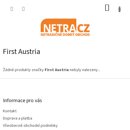
Přejít
NÁKUP
na
obsah
KOŠÍK
First Austria
Žádné produkty značky
First Austria
nebyly nalezeny...
Z
á
p
a
Informace pro vás
t
Kontakt
í
Doprava a platba
Všeobecné obchodní podmínky