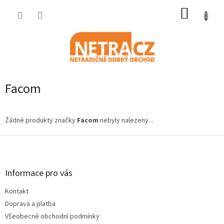
Přejít
NÁKUP
na
obsah
KOŠÍK
Facom
Žádné produkty značky
Facom
nebyly nalezeny...
Z
á
p
a
Informace pro vás
t
Kontakt
í
Doprava a platba
Všeobecné obchodní podmínky