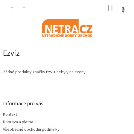
Přejít
NÁKUP
na
obsah
KOŠÍK
Ezviz
Žádné produkty značky
Ezviz
nebyly nalezeny...
Z
á
p
a
Informace pro vás
t
Kontakt
í
Doprava a platba
Všeobecné obchodní podmínky